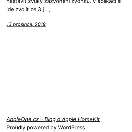
nastavit zvuky zazvonění zvonku. V aplikaci si
jde zvolit ze 3 […]
13 prosince, 2019
AppleOne.cz – Blog o Apple HomeKit
Proudly powered by
WordPress