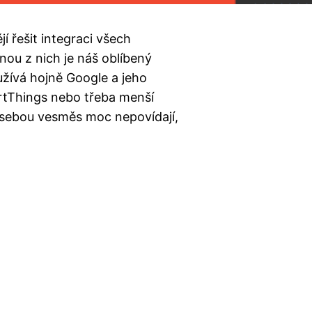
í řešit integraci všech
ou z nich je náš oblíbený
užívá hojně Google a jeho
tThings nebo třeba menší
i sebou vesměs moc nepovídají,