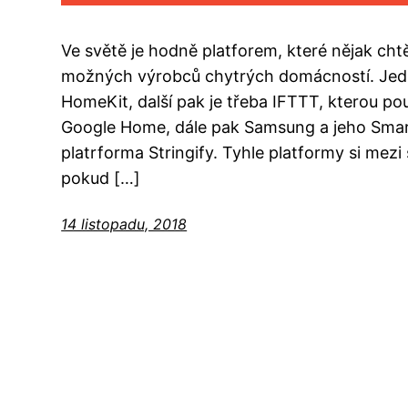
Ve světě je hodně platforem, které nějak chtěj
možných výrobců chytrých domácností. Jedn
HomeKit, další pak je třeba IFTTT, kterou po
Google Home, dále pak Samsung a jeho Smar
platrforma Stringify. Tyhle platformy si mez
pokud […]
14 listopadu, 2018