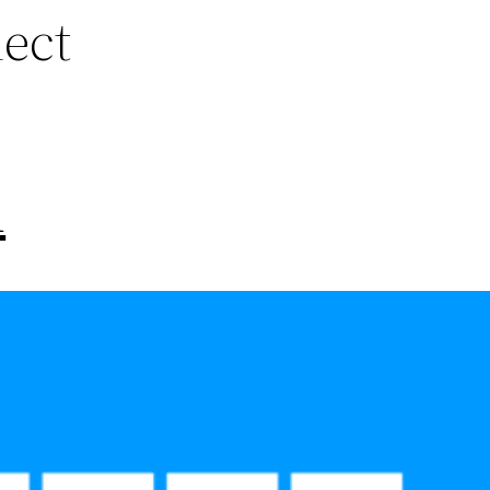
ect
u