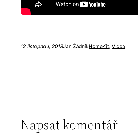
12 listopadu, 2018
Jan Žádník
HomeKit
, 
Videa
Napsat komentář