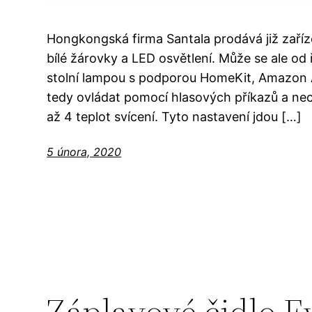
Hongkongská firma Santala prodává již zaříz
bílé žárovky a LED osvětlení. Může se ale od 
stolní lampou s podporou HomeKit, Amazon A
tedy ovládat pomocí hlasových příkazů a nec
až 4 teplot svícení. Tyto nastavení jdou […]
5 února, 2020
Záplavové čidlo E