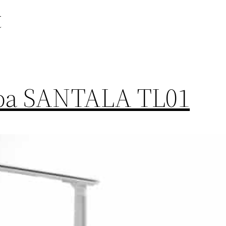
t
mpa SANTALA TL01