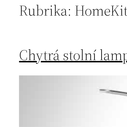
Rubrika:
HomeKi
Chytrá stolní la